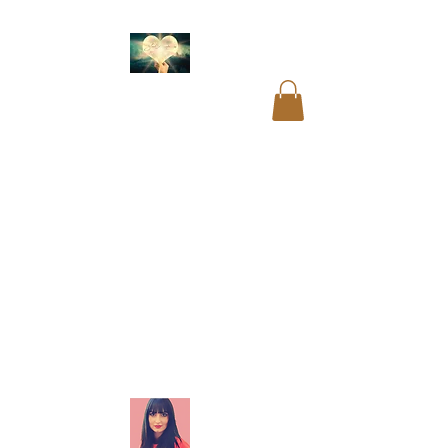
Citiri înregistrări
akashice. Amintire
vieți anterioare.
Mesaje de dincolo de
la cei dragi. Citiri
intuitive. Tăiere corzi
energetice. Curățarea
aurei. Curățări blocaje.
Recodificare ADN.