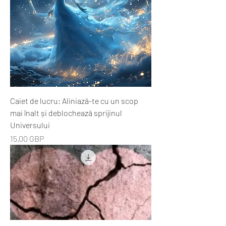
afaceri (elementele nealiniate
care provoacă blocaje
financiare). Citiri situații de viață
(cauza rădăcină energetică a
experiențelor tale actuale).
Regenerare ADN.
Caiet de lucru: Aliniază-te cu un scop
mai înalt și deblochează sprijinul
Universului
Preț
15,00 GBP