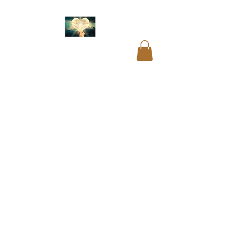
Lecturas de registros
akáshicos. Lecturas
de vidas pasadas.
Lecturas de
mediumnidad.
Lecturas psíquicas.
Lecturas de cartas.
Corte de cordones
energéticos. Limpieza
de aura. Eliminación
de bloqueos y
restricciones.
Recodificación del